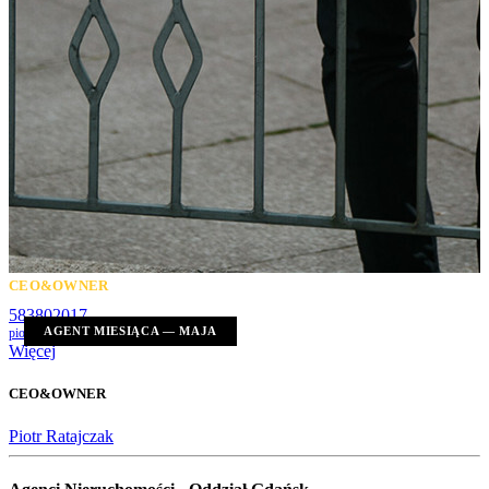
CEO&OWNER
583802017
AGENT MIESIĄCA — MAJA
piotr@ratajczaknieruchomosci.pl
Więcej
CEO&OWNER
Piotr Ratajczak