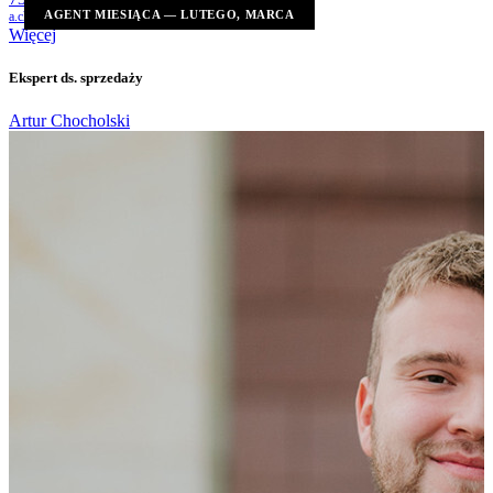
AGENT MIESIĄCA — LUTEGO, MARCA
a.chocholski@ratajczaknieruchomosci.pl
Więcej
Ekspert ds. sprzedaży
Artur Chocholski