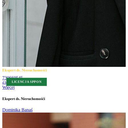
Ekspert ds. Nieruchomośći
730660545
LICENCJA SPPON
d.banas@ratajczaknieruchomosci.pl
Więcej
Ekspert ds. Nieruchomośći
Dominika Banaś