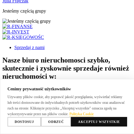
Julia Frątczak
Jesteśmy częścią grupy
Sprzedaj
z nami
Nasze biuro nieruchomosci szybko,
skutecznie i zyskownie sprzedaje również
nieruchomości w:
Gdańsk
Cenimy prywatność użytkowników
Używamy plików cookie, aby poprawić jakość przeglądania, wyświetlać reklamy
Sopot
lub treści dostosowane do indywidualnych potrzeb użytkowników oraz analizować
ruch na stronie. Kliknięcie przycisku „Akceptuj wszystkie" oznacza zgodę na
Gdynia
wykorzystywanie przez nas plików cookie.
Polityka Cookie
Pruszcz Gdański
DOSTOSUJ
ODRZUĆ
AKCEPTUJ WSZYSTKIE
Tczew