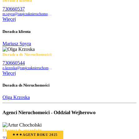
Doradca klienta
730660537
m.spyra@ratajczaknieruchomosci.pl
Więcej
Doradca klienta
Mariusz Spyra
Doradca ds Nieruchomości
730660544
o.krzoska@ratajczaknieruchomosci.pl
Więcej
Doradca ds Nieruchomości
Olga Krzoska
Agenci Nieruchomości - Oddział Wejherowo
Ekspert ds. sprzedaży
AGENT ROKU 2025
★★★
730660558