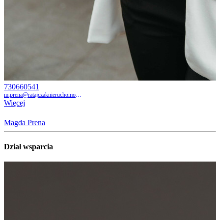
730660541
m.prena@ratajczaknieruchomosci.pl
Więcej
Magda Prena
Dział wsparcia