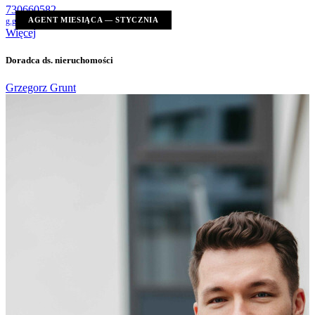
730660582
AGENT MIESIĄCA — STYCZNIA
g.grunt@ratajczaknieruchomosci.pl
Więcej
Doradca ds. nieruchomości
Grzegorz Grunt