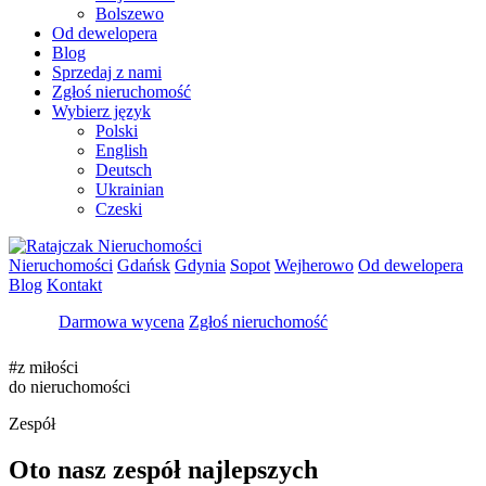
Bolszewo
Od dewelopera
Blog
Sprzedaj z nami
Zgłoś nieruchomość
Wybierz język
Polski
English
Deutsch
Ukrainian
Czeski
Nieruchomości
Gdańsk
Gdynia
Sopot
Wejherowo
Od dewelopera
Blog
Kontakt
Darmowa wycena
Zgłoś nieruchomość
#z miłości
do nieruchomości
Zespół
Oto nasz zespół najlepszych