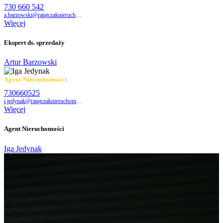
730 660 542
a.barzowski@ratajczaknieruchomosci.pl
Więcej
Ekspert ds. sprzedaży
Artur Barzowski
Agent Nieruchomości
730660525
i.jedynak@ratajczaknieruchomosci.pl
Więcej
Agent Nieruchomości
Iga Jedynak