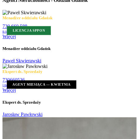
Agenci Nieruchomości - Oddział Gdańsk
Menadżer oddziału Gdańsk
730 660 588
LICENCJA SPPON
p.skwierawski@ratajczaknieruchomosci.pl
Więcej
Menadżer oddziału Gdańsk
Paweł Skwierawski
Ekspert ds. Sprzedaży
730660536
AGENT MIESIĄCA — KWIETNIA
j.pawlowski@ratajczaknieruchomosci.pl
Więcej
Ekspert ds. Sprzedaży
Jarosław Pawłowski