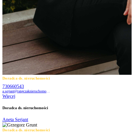
Doradca ds. nieruchomości
730660543
a.serjant@ratajczaknieruchomosci.pl
Więcej
Doradca ds. nieruchomości
Aneta Serjant
Doradca ds. nieruchomości