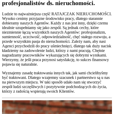
profesjonalistów ds. nieruchomości.
Ludzie to najważniejsza część RATAJCZAK NIERUCHOMOŚCI.
Wysoko cenimy przyjazne środowisko pracy, dlatego starannie
dobieramy naszych Agentów. Każdy z nas jest inny, dzięki czemu
idealnie uzupełniamy się jako zespół. Są jednak cechy, które
niezmiennie łączą wszystkich naszych Agentów: profesjonalizm,
sumienność, uczciwość, odpowiedzialność, chęć stałego rozwoju, a
przede wszystkim pasja do nieruchomości. Zależy nam, aby nasi
Agenci przychodzili do pracy uśmiechnięci, dlatego tak duży nacisk
kładziemy na zadowolenie ludzi, którzy z nami pracują. Chętnie
nagradzamy pracowników wykazujących się dobrymi wynikami.
Wierzymy, że jeśli praca przynosi satysfakcję, to sukces finansowy
pojawia się naturalnie.
Wyznajemy zasadę traktowania innych tak, jak sami chcielibyśmy
być traktowani. Dlatego wzajemny szacunek i partnerstwo są u nas
na pierwszym miejscu. W taki sposób udało nam się stworzyć
zespół ludzi szczęśliwych i pozytywnie podchodzących do życia,
którzy z radością wspierają swoich Klientów.