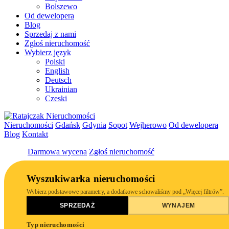
Bolszewo
Od dewelopera
Blog
Sprzedaj z nami
Zgłoś nieruchomość
Wybierz język
Polski
English
Deutsch
Ukrainian
Czeski
Nieruchomości
Gdańsk
Gdynia
Sopot
Wejherowo
Od dewelopera
Blog
Kontakt
Darmowa wycena
Zgłoś nieruchomość
Wyszukiwarka nieruchomości
Wybierz podstawowe parametry, a dodatkowe schowaliśmy pod „Więcej filtrów”.
SPRZEDAŻ
WYNAJEM
Typ nieruchomości