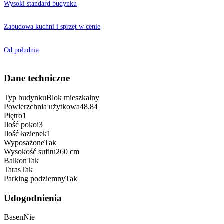
Wysoki standard budynku
Zabudowa kuchni i sprzęt w cenie
Od południa
Dane techniczne
Typ budynku
Blok mieszkalny
Powierzchnia użytkowa
48.84
Piętro
1
Ilość pokoi
3
Ilość łazienek
1
Wyposażone
Tak
Wysokość sufitu
260 cm
Balkon
Tak
Taras
Tak
Parking podziemny
Tak
Udogodnienia
Basen
Nie