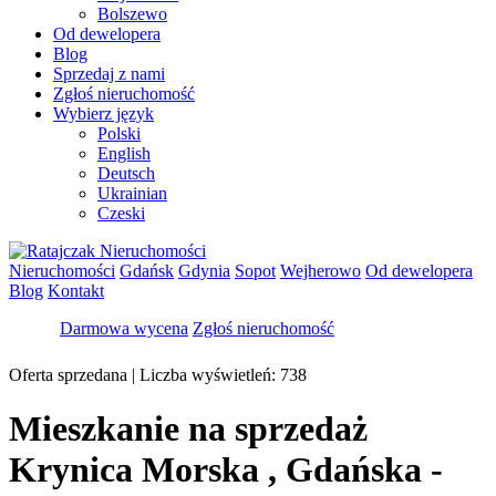
Bolszewo
Od dewelopera
Blog
Sprzedaj z nami
Zgłoś nieruchomość
Wybierz język
Polski
English
Deutsch
Ukrainian
Czeski
Nieruchomości
Gdańsk
Gdynia
Sopot
Wejherowo
Od dewelopera
Blog
Kontakt
Darmowa wycena
Zgłoś nieruchomość
Oferta sprzedana
| Liczba wyświetleń: 738
Mieszkanie na sprzedaż
Krynica Morska , Gdańska -