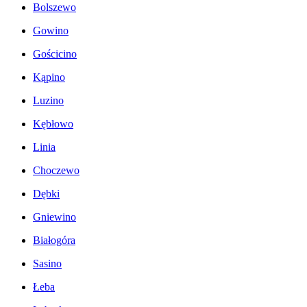
Bolszewo
Gowino
Gościcino
Kąpino
Luzino
Kębłowo
Linia
Choczewo
Dębki
Gniewino
Białogóra
Sasino
Łeba