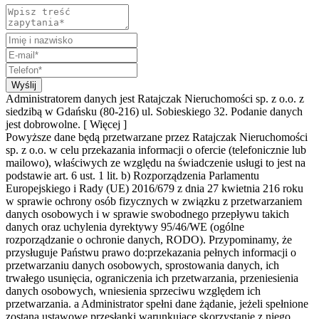
Wyślij
Administratorem danych jest Ratajczak Nieruchomości sp. z o.o. z
siedzibą w Gdańsku (80-216) ul. Sobieskiego 32. Podanie danych
jest dobrowolne.
[ Więcej ]
Powyższe dane będą przetwarzane przez Ratajczak Nieruchomości
sp. z o.o. w celu przekazania informacji o ofercie (telefonicznie lub
mailowo), właściwych ze względu na świadczenie usługi to jest na
podstawie art. 6 ust. 1 lit. b) Rozporządzenia Parlamentu
Europejskiego i Rady (UE) 2016/679 z dnia 27 kwietnia 216 roku
w sprawie ochrony osób fizycznych w związku z przetwarzaniem
danych osobowych i w sprawie swobodnego przepływu takich
danych oraz uchylenia dyrektywy 95/46/WE (ogólne
rozporządzanie o ochronie danych, RODO). Przypominamy, że
przysługuje Państwu prawo do:przekazania pełnych informacji o
przetwarzaniu danych osobowych, sprostowania danych, ich
trwałego usunięcia, ograniczenia ich przetwarzania, przeniesienia
danych osobowych, wniesienia sprzeciwu względem ich
przetwarzania. a Administrator spełni dane żądanie, jeżeli spełnione
zostaną ustawowe przesłanki warunkujące skorzystanie z niego.