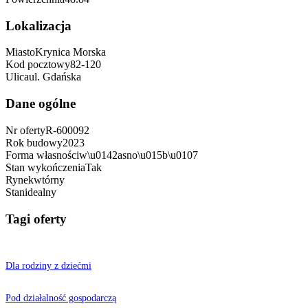
Lokalizacja
Miasto
Krynica Morska
Kod pocztowy
82-120
Ulica
ul. Gdańska
Dane ogólne
Nr oferty
R-600092
Rok budowy
2023
Forma własności
w\u0142asno\u015b\u0107
Stan wykończenia
Tak
Rynek
wtórny
Stan
idealny
Tagi oferty
Dla rodziny z dziećmi
Pod działalność gospodarczą