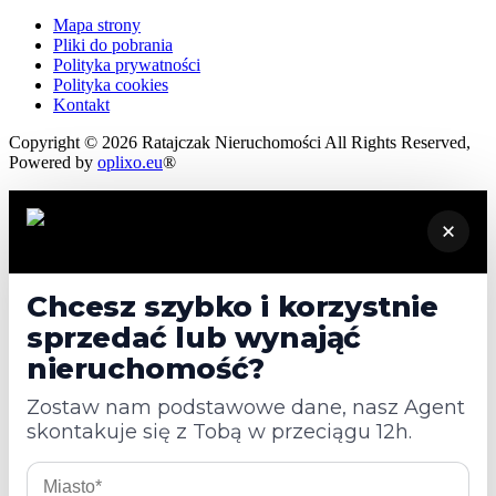
Mapa strony
Pliki do pobrania
Polityka prywatności
Polityka cookies
Kontakt
Copyright © 2026 Ratajczak Nieruchomości All Rights Reserved,
Powered by
oplixo.eu
®
×
Chcesz szybko i korzystnie
sprzedać lub wynająć
nieruchomość?
Zostaw nam podstawowe dane, nasz Agent
skontakuje się z Tobą w przeciągu 12h.