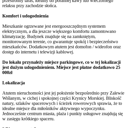
przestronny taras, idealny do porannej kawy lub wieczornego
relaksu przy zachodzie słońca.
Komfort i udogodnienia
Mieszkanie ogrzewane jest energooszczędnym systemem
elektrycznym, a dla jeszcze większego komfortu zamontowano
klimatyzację. Budynek znajduje się na zamkniętym,
monitorowanym terenie, co gwarantuje spokój i bezpieczeństwo
mieszkańców. Dodatkowym atutem jest domofon / wideofon oraz
dostęp do internetu i telewizji kablowej.
Do lokalu przynależy miejsce parkingowe, co w tej lokalizacji
jest dużym udogodnieniem. Miejsce jest płatne dodatkowo 25
000zł
Lokalizacja
Atutem nieruchomości jest jej położenie bezpośrednio przy Zalewie
Wiślanym, w cichej i spokojnej części Krynicy Morskiej. Bliskość
natury, szlaków spacerowych i ścieżek rowerowych sprawia, że to
idealne miejsce dla miłośników aktywnego wypoczynku.
Jednocześnie centrum miasta, plaża i punkty usługowe znajdują się
w zasięgu krótkiego spaceru.