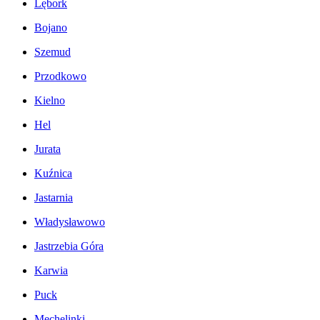
Lębork
Bojano
Szemud
Przodkowo
Kielno
Hel
Jurata
Kuźnica
Jastarnia
Władysławowo
Jastrzebia Góra
Karwia
Puck
Mechelinki