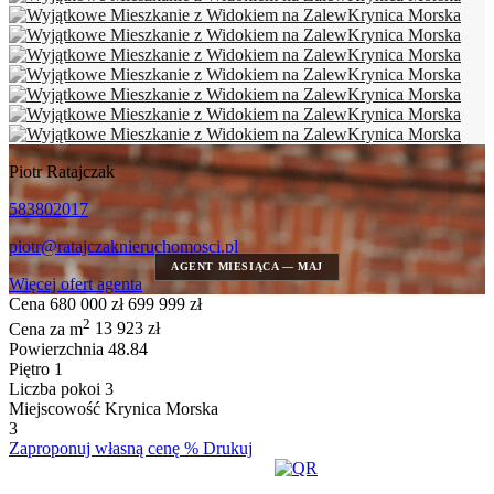
Piotr Ratajczak
583802017
piotr@ratajczaknieruchomosci.pl
AGENT MIESIĄCA — MAJ
Więcej ofert
agenta
Cena
680 000 zł
699 999 zł
2
Cena za m
13 923 zł
Powierzchnia
48.84
Piętro
1
Liczba pokoi
3
Miejscowość
Krynica Morska
3
Zaproponuj
własną cenę
%
Drukuj